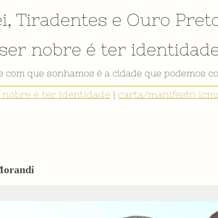
i
,
Tiradentes
e
Ouro Pret
ser nobre é ter identidad
de com que sonhamos é a cidade que podemos co
r nobre é ter identidade
|
carta/manifesto icms
 Morandi