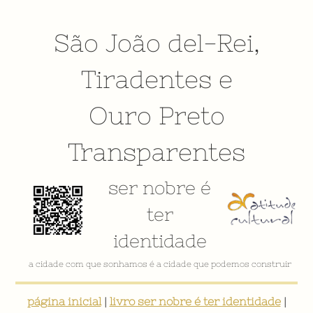
São João del-Rei
,
Tiradentes
e
Ouro Preto
Transparentes
ser nobre é
ter
identidade
a cidade com que sonhamos é a cidade que podemos construir
página inicial
|
livro ser nobre é ter identidade
|