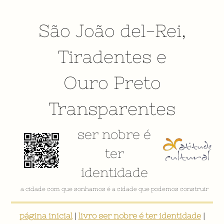
São João del-Rei
,
Tiradentes
e
Ouro Preto
Transparentes
ser nobre é
ter
identidade
a cidade com que sonhamos é a cidade que podemos construir
página inicial
|
livro ser nobre é ter identidade
|