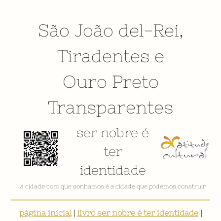
São João del-Rei
,
Tiradentes
e
Ouro Preto
Transparentes
ser nobre é
ter
identidade
a cidade com que sonhamos é a cidade que podemos construir
página inicial
|
livro ser nobre é ter identidade
|