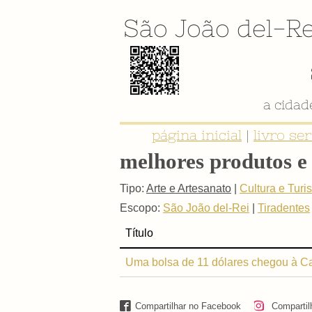
São João del-Re
a cida
página inicial
|
livro se
melhores produtos e 
Tipo:
Arte e Artesanato
|
Cultura e Turi
Escopo:
São João del-Rei
|
Tiradentes
Título
Uma bolsa de 11 dólares chegou à Cas
Compartilhar no Facebook
Compartil