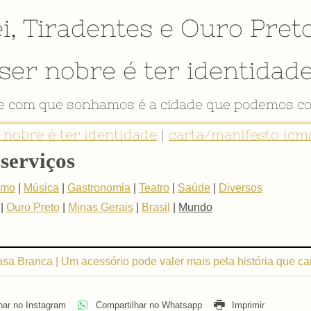
i
,
Tiradentes
e
Ouro Pret
ser nobre é ter identidad
de com que sonhamos é a cidade que podemos co
r nobre é ter identidade
|
carta/manifesto icms
serviços
smo
|
Música
|
Gastronomia
|
Teatro
|
Saúde
|
Diversos
|
Ouro Preto
|
Minas Gerais
|
Brasil
|
Mundo
a Branca | Um acessório pode valer mais pela história que car
har no Instagram
Compartilhar no Whatsapp
Imprimir