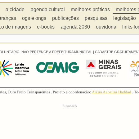
a cidade
agenda cultural
melhores práticas
melhores 
eranças
ogs e ongs
publicações
pesquisas
legislação
co de imagens
e-books
agenda 2030
ouvidoria
links lo
OLUNTÁRIO. NÃO PERTENCE À PREFEITURA MUNICIPAL |
CADASTRE GRATUITAMENT
ntes, Ouro Preto Transparentes . Projeto e coordenação:
Alzira Agostini Haddad
. To
Sinoweb