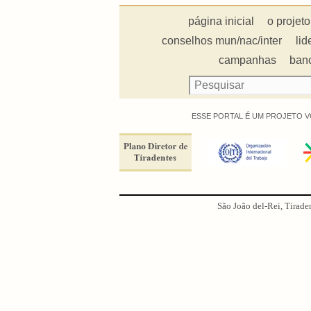
página inicial
o projeto
conselhos mun/nac/inter
lid
campanhas
ban
ESSE PORTAL É UM PROJETO V
São João del-Rei, Tirade