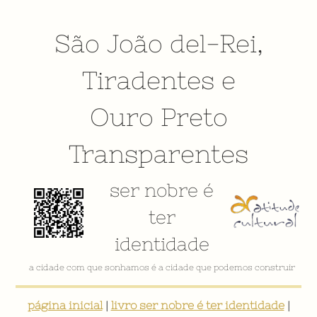
São João del-Rei
,
Tiradentes
e
Ouro Preto
Transparentes
ser nobre é
ter
identidade
a cidade com que sonhamos é a cidade que podemos construir
página inicial
|
livro ser nobre é ter identidade
|