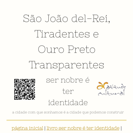
São João del-Rei
,
Tiradentes
e
Ouro Preto
Transparentes
ser nobre é
ter
identidade
a cidade com que sonhamos é a cidade que podemos construir
página inicial
|
livro ser nobre é ter identidade
|