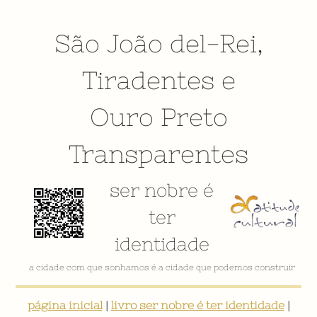
São João del-Rei
,
Tiradentes
e
Ouro Preto
Transparentes
ser nobre é
ter
identidade
a cidade com que sonhamos é a cidade que podemos construir
página inicial
|
livro ser nobre é ter identidade
|