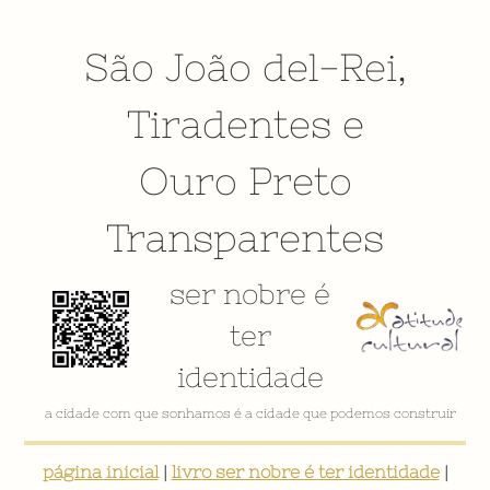
São João del-Rei
,
Tiradentes
e
Ouro Preto
Transparentes
ser nobre é
ter
identidade
a cidade com que sonhamos é a cidade que podemos construir
página inicial
|
livro ser nobre é ter identidade
|