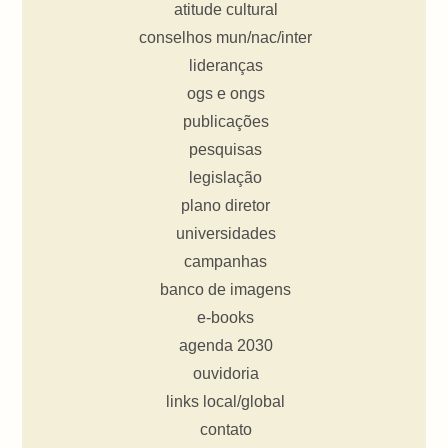
atitude cultural
conselhos mun/nac/inter
lideranças
ogs e ongs
publicações
pesquisas
legislação
plano diretor
universidades
campanhas
banco de imagens
e-books
agenda 2030
ouvidoria
links local/global
contato