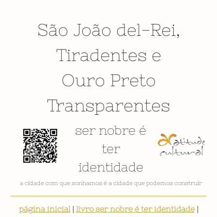
São João del-Rei
,
Tiradentes
e
Ouro Preto
Transparentes
ser nobre é
ter
identidade
a cidade com que sonhamos é a cidade que podemos construir
página inicial
|
livro ser nobre é ter identidade
|