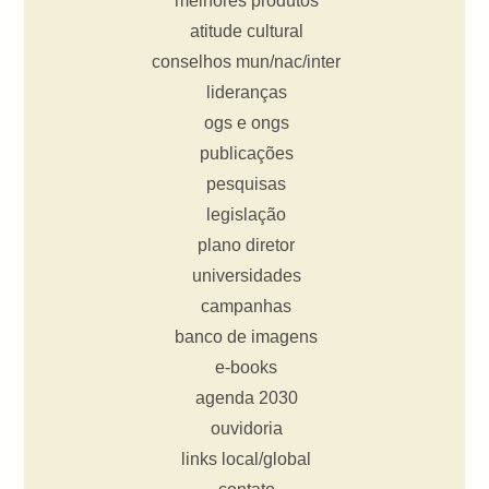
melhores produtos
atitude cultural
conselhos mun/nac/inter
lideranças
ogs e ongs
publicações
pesquisas
legislação
plano diretor
universidades
campanhas
banco de imagens
e-books
agenda 2030
ouvidoria
links local/global