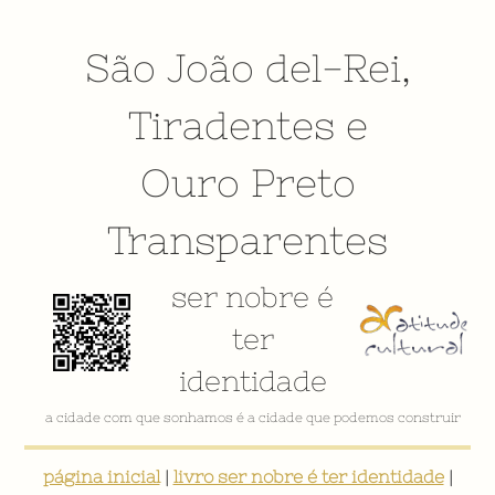
São João del-Rei
,
Tiradentes
e
Ouro Preto
Transparentes
ser nobre é
ter
identidade
a cidade com que sonhamos é a cidade que podemos construir
página inicial
|
livro ser nobre é ter identidade
|