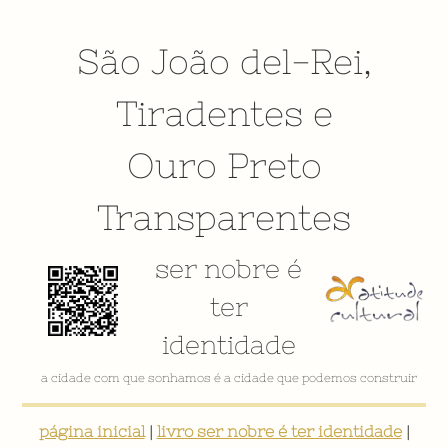
São João del-Rei
,
Tiradentes
e
Ouro Preto
Transparentes
ser nobre é
ter
identidade
a cidade com que sonhamos é a cidade que podemos construir
página inicial
|
livro ser nobre é ter identidade
|