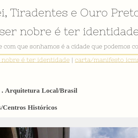
i
,
Tiradentes
e
Ouro Pret
ser nobre é ter identidad
de com que sonhamos é a cidade que podemos co
r nobre é ter identidade
|
carta/manifesto icms
. Arquitetura Local/Brasil
/Centros Históricos