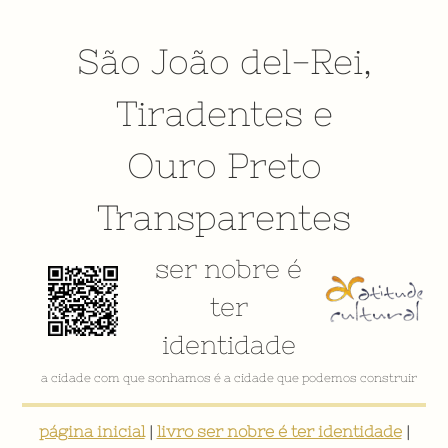
São João del-Rei
,
Tiradentes
e
Ouro Preto
Transparentes
ser nobre é
ter
identidade
a cidade com que sonhamos é a cidade que podemos construir
página inicial
|
livro ser nobre é ter identidade
|