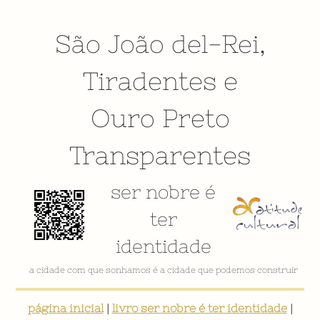
São João del-Rei
,
Tiradentes
e
Ouro Preto
Transparentes
ser nobre é
ter
identidade
a cidade com que sonhamos é a cidade que podemos construir
página inicial
|
livro ser nobre é ter identidade
|