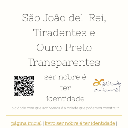
São João del-Rei
,
Tiradentes
e
Ouro Preto
Transparentes
ser nobre é
ter
identidade
a cidade com que sonhamos é a cidade que podemos construir
página inicial
|
livro ser nobre é ter identidade
|