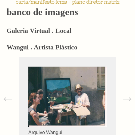
carta/manifesto icms - plano diretor matriz
banco de imagens
Galeria Virtual . Local
Wangui . Artista Plástico
←
→
Arquivo Wangui