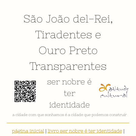
São João del-Rei
,
Tiradentes
e
Ouro Preto
Transparentes
ser nobre é
ter
identidade
a cidade com que sonhamos é a cidade que podemos construir
página inicial
|
livro ser nobre é ter identidade
|