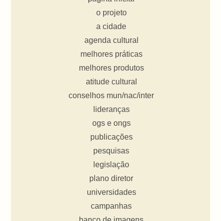
o projeto
a cidade
agenda cultural
melhores práticas
melhores produtos
atitude cultural
conselhos mun/nac/inter
lideranças
ogs e ongs
publicações
pesquisas
legislação
plano diretor
universidades
campanhas
banco de imagens