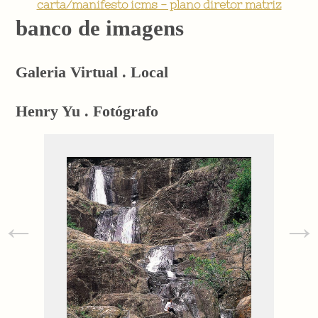
carta/manifesto icms - plano diretor matriz
banco de imagens
Galeria Virtual . Local
Henry Yu . Fotógrafo
←
→