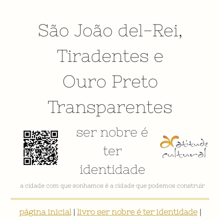
São João del-Rei
,
Tiradentes
e
Ouro Preto
Transparentes
ser nobre é
ter
identidade
a cidade com que sonhamos é a cidade que podemos construir
página inicial
|
livro ser nobre é ter identidade
|