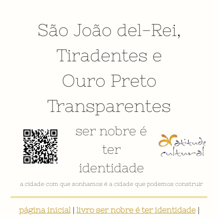
São João del-Rei
,
Tiradentes
e
Ouro Preto
Transparentes
ser nobre é
ter
identidade
a cidade com que sonhamos é a cidade que podemos construir
página inicial
|
livro ser nobre é ter identidade
|