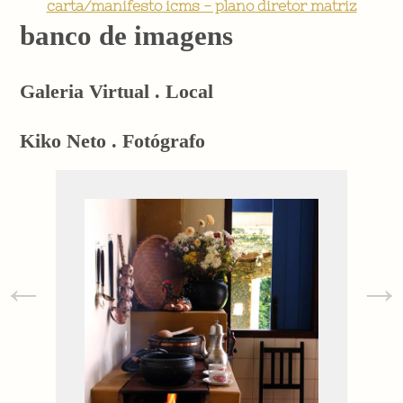
carta/manifesto icms - plano diretor matriz
banco de imagens
Galeria Virtual . Local
Kiko Neto . Fotógrafo
←
→