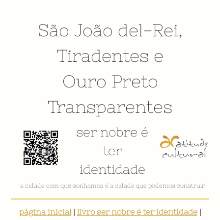
São João del-Rei
,
Tiradentes
e
Ouro Preto
Transparentes
ser nobre é
ter
identidade
a cidade com que sonhamos é a cidade que podemos construir
página inicial
|
livro ser nobre é ter identidade
|