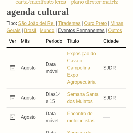
carta/manifesto icms - plano diretor matriz
agenda cultural
Tipo:
São João del Rei
|
Tiradentes
|
Ouro Preto
|
Minas
Gerais
|
Brasil
|
Mundo
|
Eventos Permanentes
|
Outros
Ver
Mês
Período
Título
Cidade
Exposição do
Cavalo
Data
Agosto
Campolina .
SJDR
móvel
Expo
Agropecuária
Dias14
Semana Santa
Agosto
SJDR
e 15
dos Mulatos
Data
Encontro de
Agosto
móvel
motociclistas
Data
Semana do