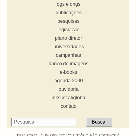
ogs e ongs
publicações
pesquisas
legislação
plano diretor
universidades
campanhas
banco de imagens
e-books
agenda 2030
ouvidoria
links local/global
contato
ESSE PORTAL É UM PROJETO VOLUNTÁRIO. NÃO PERTENCE À