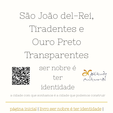
São João del-Rei
,
Tiradentes
e
Ouro Preto
Transparentes
ser nobre é
ter
identidade
a cidade com que sonhamos é a cidade que podemos construir
página inicial
|
livro ser nobre é ter identidade
|