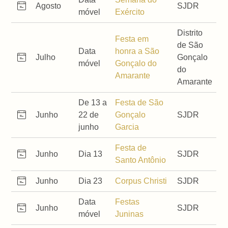
Agosto
SJDR
móvel
Exército
Distrito
Festa em
de São
Data
honra a São
Julho
Gonçalo
móvel
Gonçalo do
do
Amarante
Amarante
De 13 a
Festa de São
Junho
22 de
Gonçalo
SJDR
junho
Garcia
Festa de
Junho
Dia 13
SJDR
Santo Antônio
Junho
Dia 23
Corpus Christi
SJDR
Data
Festas
Junho
SJDR
móvel
Juninas