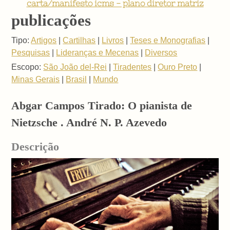
carta/manifesto icms - plano diretor matriz
publicações
Tipo:
Artigos
|
Cartilhas
|
Livros
|
Teses e Monografias
|
Pesquisas
|
Lideranças e Mecenas
|
Diversos
Escopo:
São João del-Rei
|
Tiradentes
|
Ouro Preto
|
Minas Gerais
|
Brasil
|
Mundo
Abgar Campos Tirado: O pianista de
Nietzsche . André N. P. Azevedo
Descrição