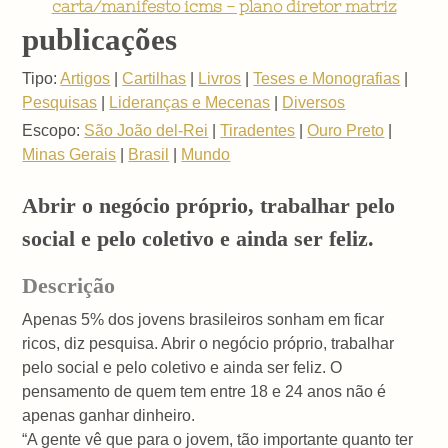
carta/manifesto icms - plano diretor matriz
publicações
Tipo:
Artigos
|
Cartilhas
|
Livros
|
Teses e Monografias
|
Pesquisas
|
Lideranças e Mecenas
|
Diversos
Escopo:
São João del-Rei
|
Tiradentes
|
Ouro Preto
|
Minas Gerais
|
Brasil
|
Mundo
Abrir o negócio próprio, trabalhar pelo
social e pelo coletivo e ainda ser feliz.
Descrição
Apenas 5% dos jovens brasileiros sonham em ficar
ricos, diz pesquisa. Abrir o negócio próprio, trabalhar
pelo social e pelo coletivo e ainda ser feliz. O
pensamento de quem tem entre 18 e 24 anos não é
apenas ganhar dinheiro.
“A gente vê que para o jovem, tão importante quanto ter