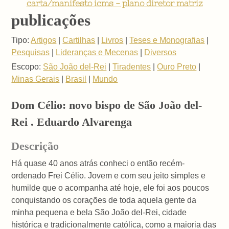
carta/manifesto icms - plano diretor matriz
publicações
Tipo:
Artigos
|
Cartilhas
|
Livros
|
Teses e Monografias
|
Pesquisas
|
Lideranças e Mecenas
|
Diversos
Escopo:
São João del-Rei
|
Tiradentes
|
Ouro Preto
|
Minas Gerais
|
Brasil
|
Mundo
Dom Célio: novo bispo de São João del-
Rei . Eduardo Alvarenga
Descrição
Há quase 40 anos atrás conheci o então recém-
ordenado Frei Célio. Jovem e com seu jeito simples e
humilde que o acompanha até hoje, ele foi aos poucos
conquistando os corações de toda aquela gente da
minha pequena e bela São João del-Rei, cidade
histórica e tradicionalmente católica, como a maioria das