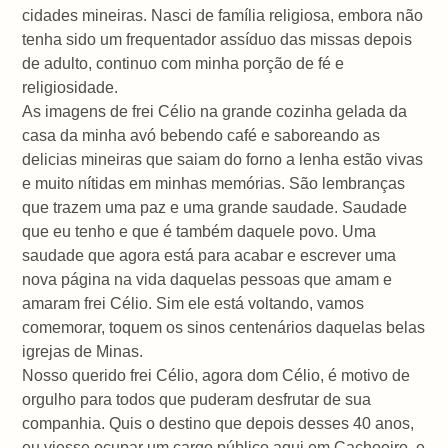
cidades mineiras. Nasci de família religiosa, embora não
tenha sido um frequentador assíduo das missas depois
de adulto, continuo com minha porção de fé e
religiosidade.
As imagens de frei Célio na grande cozinha gelada da
casa da minha avó bebendo café e saboreando as
delicias mineiras que saiam do forno a lenha estão vivas
e muito nítidas em minhas memórias. São lembranças
que trazem uma paz e uma grande saudade. Saudade
que eu tenho e que é também daquele povo. Uma
saudade que agora está para acabar e escrever uma
nova página na vida daquelas pessoas que amam e
amaram frei Célio. Sim ele está voltando, vamos
comemorar, toquem os sinos centenários daquelas belas
igrejas de Minas.
Nosso querido frei Célio, agora dom Célio, é motivo de
orgulho para todos que puderam desfrutar de sua
companhia. Quis o destino que depois desses 40 anos,
eu viesse ocupar um cargo público aqui em Cachoeiro, e