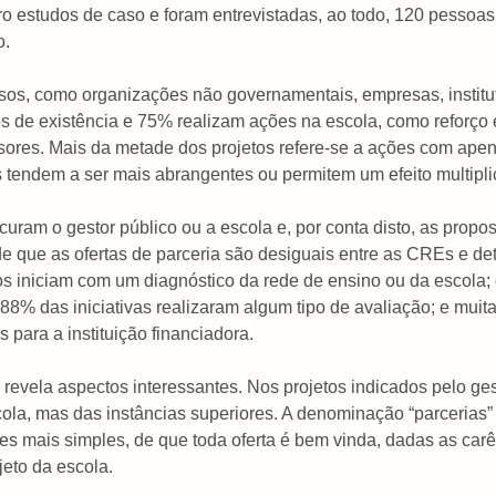
tro estudos de caso e foram entrevistadas, ao todo, 120 pessoa
o.
sos, como organizações não governamentais, empresas, institut
 de existência e 75% realizam ações na escola, como reforço es
ssores. Mais da metade dos projetos refere-se a ações com ape
 tendem a ser mais abrangentes ou permitem um efeito multipli
ram o gestor público ou a escola e, por conta disto, as propost
 de que as ofertas de parceria são desiguais entre as CREs e d
tos iniciam com um diagnóstico da rede de ensino ou da escola
 88% das iniciativas realizaram algum tipo de avaliação; e muit
para a instituição financiadora.
 revela aspectos interessantes. Nos projetos indicados pelo g
la, mas das instâncias superiores. A denominação “parcerias” 
s mais simples, de que toda oferta é bem vinda, dadas as carê
jeto da escola.