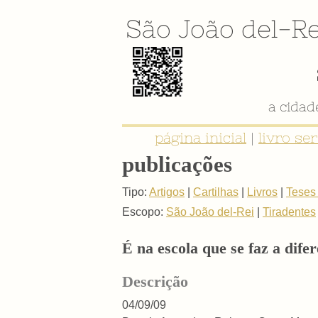
São João del-Re
a cida
página inicial
|
livro se
publicações
Tipo:
Artigos
|
Cartilhas
|
Livros
|
Teses
Escopo:
São João del-Rei
|
Tiradentes
É na escola que se faz a dife
Descrição
04/09/09