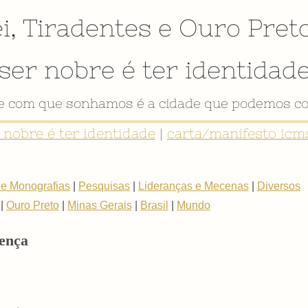
i
,
Tiradentes
e
Ouro Pret
ser nobre é ter identidad
de com que sonhamos é a cidade que podemos co
r nobre é ter identidade
|
carta/manifesto icms
 e Monografias
|
Pesquisas
|
Lideranças e Mecenas
|
Diversos
|
Ouro Preto
|
Minas Gerais
|
Brasil
|
Mundo
rença