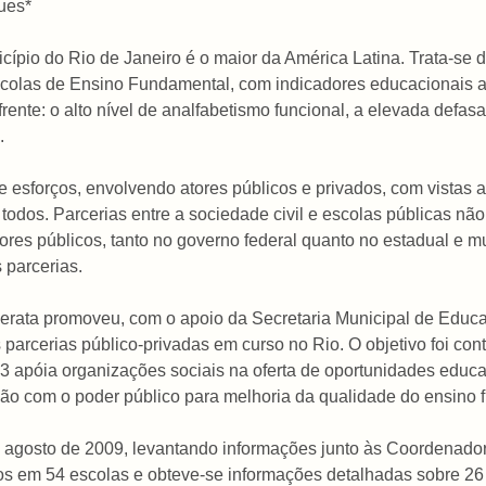
ues*
cípio do Rio de Janeiro é o maior da América Latina. Trata-se
 escolas de Ensino Fundamental, com indicadores educacionais
frente: o alto nível de analfabetismo funcional, a elevada defa
.
 esforços, envolvendo atores públicos e privados, com vistas a 
odos. Parcerias entre a sociedade civil e escolas públicas não
res públicos, tanto no governo federal quanto no estadual e mun
 parcerias.
iderata promoveu, com o apoio da Secretaria Municipal de Educ
 parcerias público-privadas em curso no Rio. O objetivo foi contr
3 apóia organizações sociais na oferta de oportunidades educat
ão com o poder público para melhoria da qualidade do ensino 
o e agosto de 2009, levantando informações junto às Coordena
s em 54 escolas e obteve-se informações detalhadas sobre 26 