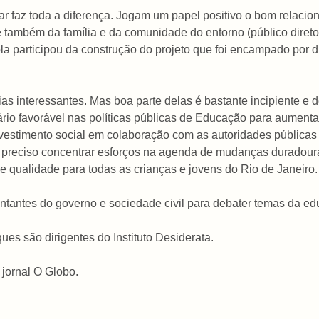
olar faz toda a diferença. Jogam um papel positivo o bom relaci
 também da família e da comunidade do entorno (público diret
 participou da construção do projeto que foi encampado por di
ias interessantes. Mas boa parte delas é bastante incipiente e
nário favorável nas políticas públicas de Educação para aument
nvestimento social em colaboração com as autoridades públicas 
É preciso concentrar esforços na agenda de mudanças duradouras
qualidade para todas as crianças e jovens do Rio de Janeiro.
ntantes do governo e sociedade civil para debater temas da e
es são dirigentes do Instituto Desiderata.
 jornal O Globo.