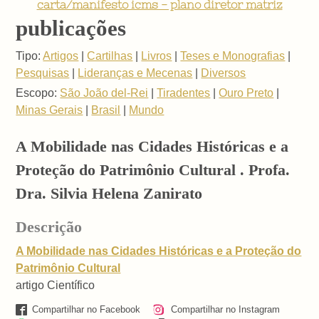
carta/manifesto icms - plano diretor matriz
publicações
Tipo:
Artigos
|
Cartilhas
|
Livros
|
Teses e Monografias
|
Pesquisas
|
Lideranças e Mecenas
|
Diversos
Escopo:
São João del-Rei
|
Tiradentes
|
Ouro Preto
|
Minas Gerais
|
Brasil
|
Mundo
A Mobilidade nas Cidades Históricas e a
Proteção do Patrimônio Cultural . Profa.
Dra. Silvia Helena Zanirato
Descrição
A Mobilidade nas Cidades Históricas e a Proteção do
Patrimônio Cultural
artigo Científico
Compartilhar no Facebook
Compartilhar no Instagram