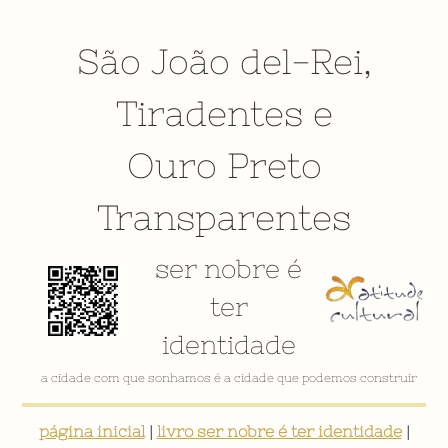
São João del-Rei
,
Tiradentes
e
Ouro Preto
Transparentes
ser nobre é
ter
identidade
a cidade com que sonhamos é a cidade que podemos construir
página inicial
|
livro ser nobre é ter identidade
|