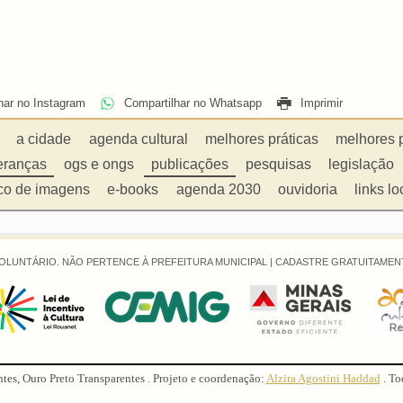
har no Instagram
Compartilhar no Whatsapp
Imprimir
a cidade
agenda cultural
melhores práticas
melhores 
eranças
ogs e ongs
publicações
pesquisas
legislação
co de imagens
e-books
agenda 2030
ouvidoria
links lo
OLUNTÁRIO. NÃO PERTENCE À PREFEITURA MUNICIPAL |
CADASTRE GRATUITAMENT
ntes, Ouro Preto Transparentes . Projeto e coordenação:
Alzira Agostini Haddad
. To