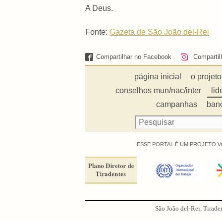
A Deus.
Fonte:
Gazeta de São João del-Rei
Compartilhar no Facebook
Compartil
página inicial
o projeto
conselhos mun/nac/inter
lid
campanhas
ban
ESSE PORTAL É UM PROJETO V
São João del-Rei, Tirade