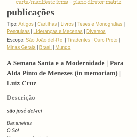
carta/manifesto icms - plano diretor matriz
publicações
Tipo:
Artigos
|
Cartilhas
|
Livros
|
Teses e Monografias
|
Pesquisas
|
Lideranças e Mecenas
|
Diversos
Escopo:
São João del-Rei
|
Tiradentes
|
Ouro Preto
|
Minas Gerais
|
Brasil
|
Mundo
A Semana Santa e a Modernidade | Para
Alda Pinto de Menezes (in memoriam) |
Luiz Cruz
Descrição
são josé del-rei
Bananeiras
O Sol