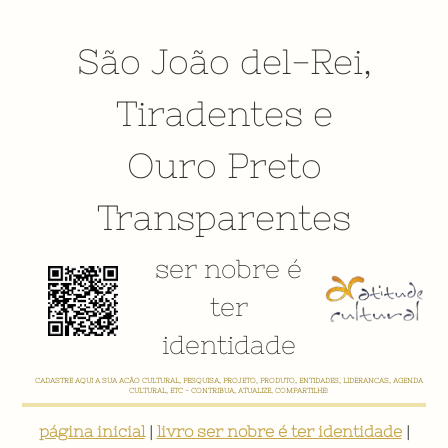
São João del-Rei
,
Tiradentes
e
Ouro Preto
Transparentes
ser nobre é
ter
identidade
CADASTRE AQUI A SUA AÇÃO CULTURAL, PESQUISA, PROJETO, PRODUTO, ENTIDADES, LIDERANÇAS, AGENDA
CULTURAL, ETC - CONTRIBUA, ATUALIZE, COMPARTILHE!
página inicial
|
livro ser nobre é ter identidade
|