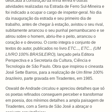
dedicada à construção da linha férrea e outras
atividades realizadas na Estrada de Ferro Sul-Mineira e
foi indicado a ocupar o cargo de inspetor-geral. No dia
da inauguração da estrada e seu primeiro dia de
trabalho, antes de chegar à estação, avistou o seu rival,
subitamente arrancou o seu punhal pernambucano e se
atirou sobre o homem, abriu-lhe o peito, arrancou o
coração e o devorou. O conto integra o conjunto de
textos do autor, publicados no livro
ETC..., ETC... (UM
LIVRO 100% BRASILEIRO),
lançado pela Editora
Perspectiva e a Secretaria da Cultura, Ciência e
Tecnologia de São Paulo. Obra que inspirou o cineasta
José Sette Barros, para a realização de
Um filme 100%
brazileiro
, parte gravada em Tiradentes, em 1985.
Oswald de Andrade circulou e apreciou detalhes que só
os poetas refinados conseguem perceber e transformar
em poesia, dos mínimos detalhes a ampla paisagem de
Tiradentes, com a Serra de São José a abraçar o