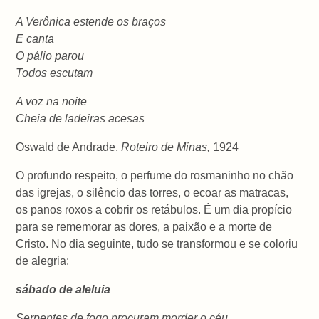
A Verônica estende os braços
E canta
O pálio parou
Todos escutam
A voz na noite
Cheia de ladeiras acesas
Oswald de Andrade,
Roteiro de Minas,
1924
O profundo respeito, o perfume do rosmaninho no chão
das igrejas, o silêncio das torres, o ecoar as matracas,
os panos roxos a cobrir os retábulos. É um dia propício
para se rememorar as dores, a paixão e a morte de
Cristo. No dia seguinte, tudo se transformou e se coloriu
de alegria:
sábado de aleluia
Serpentes de fogo procuram morder o céu