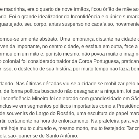
e madrinha, era o quarto de nove irmãos, ficou órfão de mãe aos
aria. Foi o grande idealizador da Inconfidência e o único sumar
quartejado, seu corpo, antes suspenso no cadafalso, novamente
ornou-se um ente abstrato. Uma lembrança distante na cidade o
ida importante, no centro cidade, e estátua em outra, face a
ormou em um mito e, por isto mesmo, não povoa muito o imagin
 colonial foi considerado traidor da Coroa Portuguesa, pratica
 isso, o desfecho de sua história por muito tempo não fazia b
dando. Nas últimas décadas viu-se a cidade se mobilizar pelo 
, de forma política buscando não desagradar a ninguém, foi pa
da Inconfidência Mineira foi celebrado com grandiosidade em S
inclusive em segmentos políticos importantes como a Presidênc
 de souvenirs do Largo do Rosário, uma escultura de papel mar
rtir, certamente na hora do enforcamento. Na prateleira para ve
até hoje muito cultuado e, mesmo morto, muito festejado: Tanc
ela são-joanense de Santo Antônio.