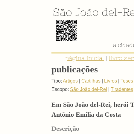
São João del-Re
página inicial
|
livro se
publicações
Tipo:
Artigos
|
Cartilhas
|
Livros
|
Teses
Escopo:
São João del-Rei
|
Tiradentes
Em São João del-Rei, herói 
Antônio Emília da Costa
Descrição