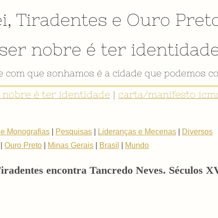
i
,
Tiradentes
e
Ouro Pret
ser nobre é ter identidad
VÍDEO INSTITUCIONAL
r nobre é ter identidade
|
carta/manifesto icms
 e Monografias
|
Pesquisas
|
Lideranças e Mecenas
|
Diversos
|
Ouro Preto
|
Minas Gerais
|
Brasil
|
Mundo
Tiradentes encontra Tancredo Neves. Séculos X