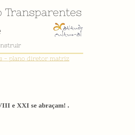
o
Transparentes
e
 - plano diretor matriz
VIII e XXI se abraçam! .