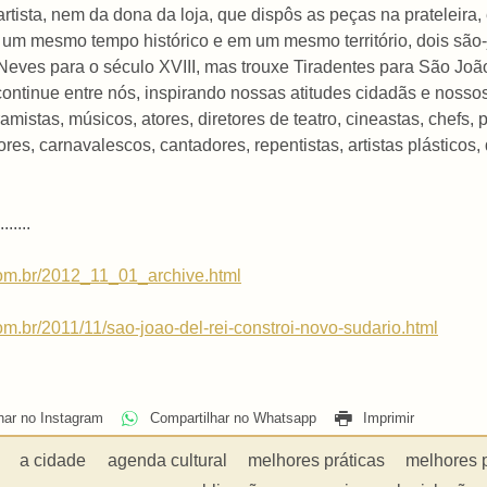
tista, nem da dona da loja, que dispôs as peças na prateleira,
m um mesmo tempo histórico e em um mesmo território, dois são
Neves para o século XVIII, mas trouxe Tiradentes para São Joã
ntinue entre nós, inspirando nossas atitudes cidadãs e nossos 
ramistas, músicos, atores, diretores de teatro, cineastas, chefs,
ores, carnavalescos, cantadores, repentistas, artistas plásticos,
.......
.com.br/2012_11_01_archive.html
om.br/2011/11/sao-joao-del-rei-constroi-novo-sudario.html
har no Instagram
Compartilhar no Whatsapp
Imprimir
a cidade
agenda cultural
melhores práticas
melhores 