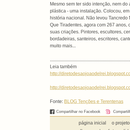
Mesmo sem ter sido intenção, nem do ar
plástica - uma instalação. Colocou, e
história nacional. Não levou Tancredo 
Que Tiradentes, agora com 267 anos, co
suas criações. Pintores, escultores, ce
bordadeiras, santeiros, escritores, cant
muito mais...
.....................................................................
Leia também
http://diretodesaojoaodelrei.blogspot
http://diretodesaojoaodelrei.blogspot.c
Fonte:
BLOG Tenções e Terentenas
Compartilhar no Facebook
Compartil
página inicial
o projeto