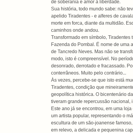
de soberania e amor à liberdade.
Sua história, todo mundo sabe: não tev
apelido Tiradentes - e alferes de caval
morte em forca, diante da multidão. Es
caminhos onde andou.
Transformado em símbolo, Tiradentes t
Fazenda do Pombal. É nome de uma aven
de Tancredo Neves. Mas não se transf
modo, isto é compreensível. No período
desonrado, derrotado e fracassado. Por
conterrâneos. Muito pelo contrário...
Às vezes, percebe-se que isto está mu
Tiradentes, condição que mineiramente
geopolítica histórica. O bicentenário 
tiveram grande repercussão nacional, 
Este ano já se encontrou, em uma loja
um artista popular, representando o má
escultura de um são-joanense famoso, 
em relevo, a delicada e pequenina cap