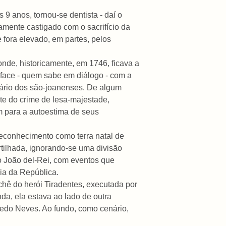
 9 anos, tornou-se dentista - daí o
iamente castigado com o sacrifício da
 fora elevado, em partes, pelos
nde, historicamente, em 1746, ficava a
 face - quem sabe em diálogo - com a
ário dos são-joanenses. De algum
nte do crime de lesa-majestade,
em para a autoestima de seus
reconhecimento como terra natal de
rtilhada, ignorando-se uma divisão
ão João del-Rei, com eventos que
ia da República.
chê do herói Tiradentes, executada por
nda, ela estava ao lado de outra
redo Neves. Ao fundo, como cenário,