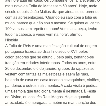
até hoje aqui em casa. Os companheiros já faleceram. O
mais novo da Folia do Matias tem 50 anos”. Hoje, meio
século depois, João Matias diz que ainda se surpreende
com as apresentações. “Quando eu saio com a folia eu
mudo, parece que não sou o mesmo. Se quiser eu canto
100 versos sem repetir nenhum! Vem na cabeça, tenho
tudo na cabeça, o verso vem na hora”, afirmou.
História
A Folia de Reis é uma manifestação cultural de origem
portuguesa trazida ao Brasil no século XVII pelos
colonizadores que se difundiu pelo país, tornando-se
tradição em cidades interioranas. Todos os anos, entre
26 de dezembro e 6 de janeiro, grupos de rapazes se
vestem com fantasias majestosas e saem às ruas,
batendo de casa em casa tocando cavaquinhos, violões,
pandeiros e outros instrumentos. A cada visita é pedida
uma esmola que tradicionalmente é destinada à Festa
do Divino, ou dos três Reis Magos. Hoje, a quantia
arrecadada é empregada também na manutenção dos