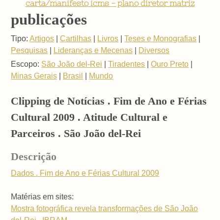
carta/manifesto icms - plano diretor matriz
publicações
Tipo:
Artigos
|
Cartilhas
|
Livros
|
Teses e Monografias
|
Pesquisas
|
Lideranças e Mecenas
|
Diversos
Escopo:
São João del-Rei
|
Tiradentes
|
Ouro Preto
|
Minas Gerais
|
Brasil
|
Mundo
Clipping de Notícias . Fim de Ano e Férias
Cultural 2009 . Atitude Cultural e
Parceiros . São João del-Rei
Descrição
Dados . Fim de Ano e Férias Cultural 2009
Matérias em sites:
Mostra fotográfica revela transformações de São João