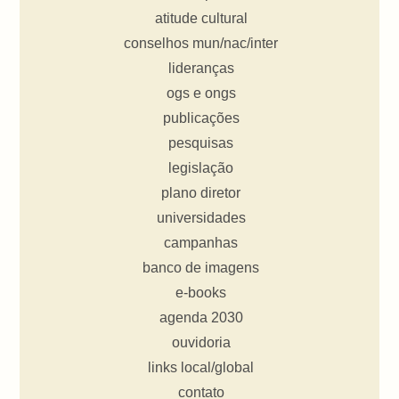
atitude cultural
conselhos mun/nac/inter
lideranças
ogs e ongs
publicações
pesquisas
legislação
plano diretor
universidades
campanhas
banco de imagens
e-books
agenda 2030
ouvidoria
links local/global
contato