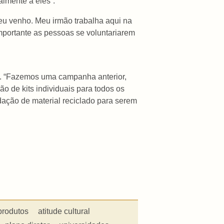
lmente a eles”.
e eu venho. Meu irmão trabalha aqui na
importante as pessoas se voluntariarem
a. “Fazemos uma campanha anterior,
o de kits individuais para todos os
ação de material reciclado para serem
produtos
atitude cultural