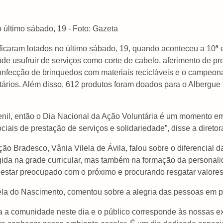
 último sábado, 19 - Foto: Gazeta
icaram lotados no último sábado, 19, quando aconteceu a 10ª 
de usufruir de serviços como corte de cabelo, aferimento de pr
onfecção de brinquedos com materiais recicláveis e o campeona
tários. Além disso, 612 produtos foram doados para o Albergue
il, então o Dia Nacional da Ação Voluntária é um momento em 
iais de prestação de serviços e solidariedade”, disse a direto
Bradesco, Vânia Vilela de Ávila, falou sobre o diferencial da 
da na grade curricular, mas também na formação da personali
a estar preocupado com o próximo e procurando resgatar valores 
sabela do Nascimento, comentou sobre a alegria das pessoas em p
ra a comunidade neste dia e o público corresponde às nossas ex