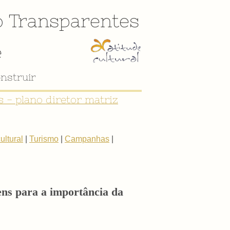
o
Transparentes
e
nstruir
 - plano diretor matriz
ltural
|
Turismo
|
Campanhas
|
ens para a importância da