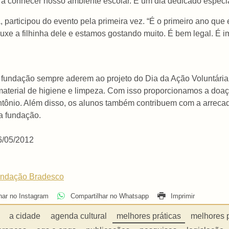
ra conhecer nosso ambiente escolar. É um dia dedicado especia
da, participou do evento pela primeira vez. “É o primeiro ano qu
uxe a filhinha dele e estamos gostando muito. É bem legal. É 
 fundação sempre aderem ao projeto do Dia da Ação Voluntári
material de higiene e limpeza. Com isso proporcionamos a doaçã
tônio. Além disso, os alunos também contribuem com a arrecad
da fundação.
6/05/2012
Fundação Bradesco
har no Instagram
Compartilhar no Whatsapp
Imprimir
a cidade
agenda cultural
melhores práticas
melhores 