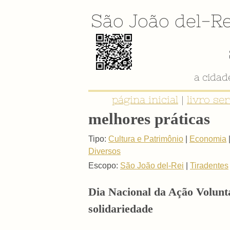
São João del-Re
a cida
página inicial
|
livro se
melhores práticas
Tipo:
Cultura e Patrimônio
|
Economia
Diversos
Escopo:
São João del-Rei
|
Tiradentes
Dia Nacional da Ação Volunt
solidariedade