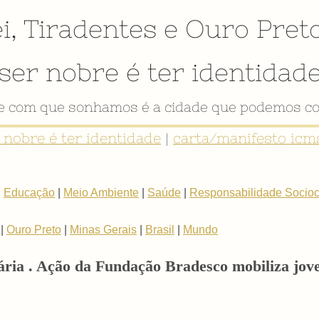
i
,
Tiradentes
e
Ouro Pret
ser nobre é ter identidad
de com que sonhamos é a cidade que podemos co
r nobre é ter identidade
|
carta/manifesto icms
|
Educação
|
Meio Ambiente
|
Saúde
|
Responsabilidade Sociocu
|
Ouro Preto
|
Minas Gerais
|
Brasil
|
Mundo
ária . Ação da Fundação Bradesco mobiliza jov