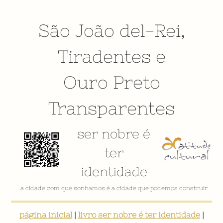
São João del-Rei
,
Tiradentes
e
Ouro Preto
Transparentes
ser nobre é
ter
identidade
a cidade com que sonhamos é a cidade que podemos construir
página inicial
|
livro ser nobre é ter identidade
|