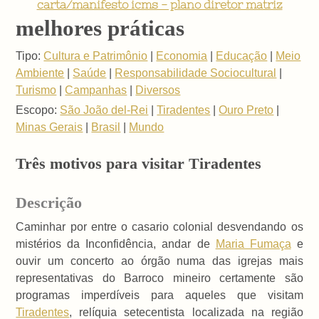
carta/manifesto icms - plano diretor matriz
melhores práticas
Tipo:
Cultura e Patrimônio
|
Economia
|
Educação
|
Meio
Ambiente
|
Saúde
|
Responsabilidade Sociocultural
|
Turismo
|
Campanhas
|
Diversos
Escopo:
São João del-Rei
|
Tiradentes
|
Ouro Preto
|
Minas Gerais
|
Brasil
|
Mundo
Três motivos para visitar Tiradentes
Descrição
Caminhar por entre o casario colonial desvendando os
mistérios da Inconfidência, andar de
Maria Fumaça
e
ouvir um concerto ao órgão numa das igrejas mais
representativas do Barroco mineiro certamente são
programas imperdíveis para aqueles que visitam
Tiradentes
, relíquia setecentista localizada na região