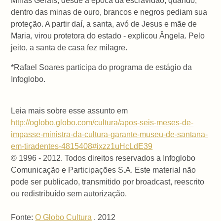
Minas Gerais, desde a época da escravidão, quando,
dentro das minas de ouro, brancos e negros pediam sua
proteção. A partir daí, a santa, avó de Jesus e mãe de
Maria, virou protetora do estado - explicou Ângela. Pelo
jeito, a santa de casa fez milagre.
*Rafael Soares participa do programa de estágio da
Infoglobo.
Leia mais sobre esse assunto em
http://oglobo.globo.com/cultura/apos-seis-meses-de-
impasse-ministra-da-cultura-garante-museu-de-santana-
em-tiradentes-4815408#ixzz1uHcLdE39
© 1996 - 2012. Todos direitos reservados a Infoglobo
Comunicação e Participações S.A. Este material não
pode ser publicado, transmitido por broadcast, reescrito
ou redistribuído sem autorização.
Fonte:
O Globo Cultura
. 2012