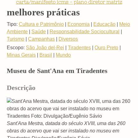
carta/manifesto icms - plano diretor matriz
melhores práticas
Tipo:
Cultura e Patrimônio
|
Economia
|
Educação
|
Meio
Ambiente
|
Saúde
|
Responsabilidade Sociocultural
|
Turismo
|
Campanhas
|
Diversos
Escopo:
São João del-Rei
|
Tiradentes
|
Ouro Preto
|
Minas Gerais
|
Brasil
|
Mundo
Museu de Sant'Ana em Tiradentes
Descrição
Sant'Ana Mestra, datada do século XVIII, uma das 260
obras do acervo que vai ser instalado no museu em