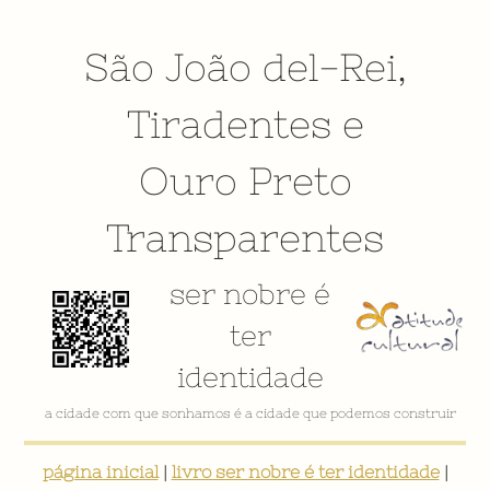
São João del-Rei
,
Tiradentes
e
Ouro Preto
Transparentes
ser nobre é
ter
identidade
a cidade com que sonhamos é a cidade que podemos construir
página inicial
|
livro ser nobre é ter identidade
|