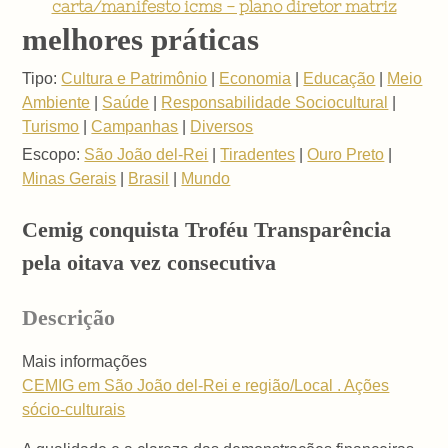
carta/manifesto icms - plano diretor matriz
melhores práticas
Tipo:
Cultura e Patrimônio
|
Economia
|
Educação
|
Meio
Ambiente
|
Saúde
|
Responsabilidade Sociocultural
|
Turismo
|
Campanhas
|
Diversos
Escopo:
São João del-Rei
|
Tiradentes
|
Ouro Preto
|
Minas Gerais
|
Brasil
|
Mundo
Cemig conquista Troféu Transparência
pela oitava vez consecutiva
Descrição
Mais informações
CEMIG em São João del-Rei e região/Local . Ações
sócio-culturais