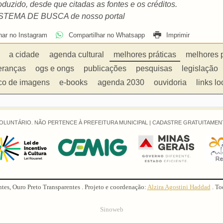
duzido, desde que citadas as fontes e os créditos.
 SISTEMA DE BUSCA de nosso portal
har no Instagram
Compartilhar no Whatsapp
Imprimir
a cidade
agenda cultural
melhores práticas
melhores 
eranças
ogs e ongs
publicações
pesquisas
legislação
co de imagens
e-books
agenda 2030
ouvidoria
links lo
OLUNTÁRIO. NÃO PERTENCE À PREFEITURA MUNICIPAL |
CADASTRE GRATUITAMENT
ntes, Ouro Preto Transparentes . Projeto e coordenação:
Alzira Agostini Haddad
. To
Sinoweb