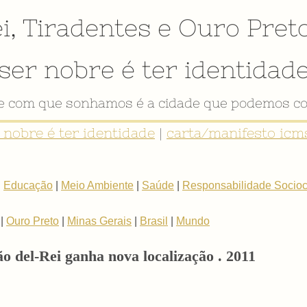
i
,
Tiradentes
e
Ouro Pret
ser nobre é ter identidad
de com que sonhamos é a cidade que podemos co
r nobre é ter identidade
|
carta/manifesto icms
|
Educação
|
Meio Ambiente
|
Saúde
|
Responsabilidade Sociocu
|
Ouro Preto
|
Minas Gerais
|
Brasil
|
Mundo
ão del-Rei ganha nova localização . 2011