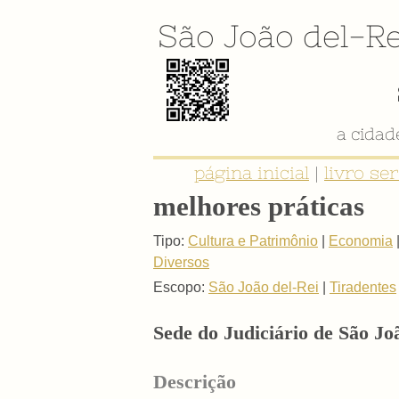
São João del-Re
a cida
página inicial
|
livro se
melhores práticas
Tipo:
Cultura e Patrimônio
|
Economia
Diversos
Escopo:
São João del-Rei
|
Tiradentes
Sede do Judiciário de São Jo
Descrição