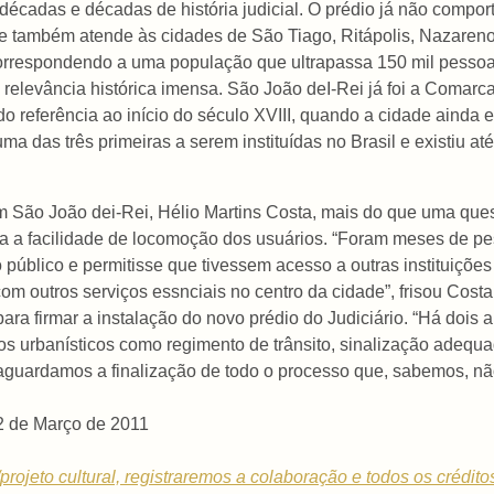
o décadas e décadas de história judicial. O prédio já não compo
l que também atende às cidades de São Tiago, Ritápolis, Nazare
orrespondendo a uma população que ultrapassa 150 mil pessoa
relevância histórica imensa. São João deI-Rei já foi a Comarc
do referência ao início do século XVIII, quando a cidade ainda e
ma das três primeiras a serem instituídas no Brasil e existiu at
 em São João dei-Rei, Hélio Martins Costa, mais do que uma qu
a a facilidade de locomoção dos usuários. “Foram meses de pe
úblico e permitisse que tivessem acesso a outras instituições 
 outros serviços essnciais no centro da cidade”, frisou Costa.
para firmar a instalação do novo prédio do Judiciário. “Há dois
 urbanísticos como regimento de trânsito, sinalização adequad
guardamos a finalização de todo o processo que, sabemos, não é
12 de Março de 2011
rojeto cultural, registraremos a colaboração e todos os crédito