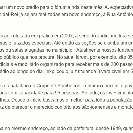
r um novo prédio para o fórum ainda neste mês. A. expectativa 
ão dei-Rei já sejam realizadas em novo endereço, à Rua Antôni
ução colocada em prática em 2007, a sede do Judiciário terá se
tarias e juizados especiais. Até então as seções se distribuíam 
ios ou salas alugadas no município. “Atualmente nossos funcio
 público que nos procura. No atual fórum, por exemplo, são 85
diciais e mobiliário organizado para receber mais de 200 pesso
io ao longo do dia”, explicou o juiz titular da 3 vara cível em 
s do batalhão do Corpo de Bombeiros, contarão com cinco pavim
 júris com capacidade para 95 pessoas. Ao todo, os investiment
hes. Desde o início buscamos o melhor para toda a população 
az de oferecer o merecido conforto aos são-joanenses e morad
a no mesmo endereço, ao lado da prefeitura, desde 1949, quan