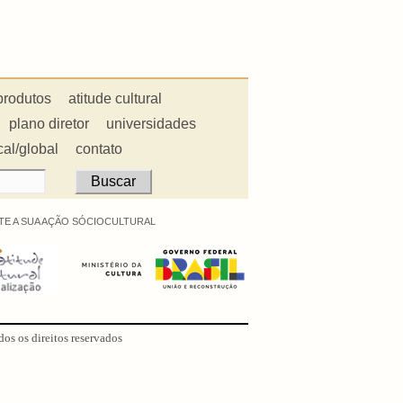
produtos
atitude cultural
plano diretor
universidades
cal/global
contato
E A SUA AÇÃO SÓCIOCULTURAL
dos os direitos reservados