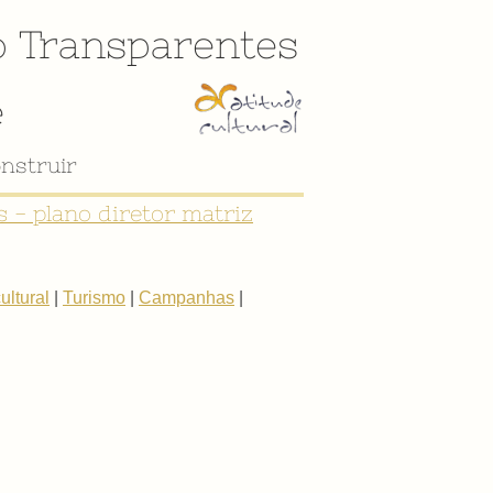
o
Transparentes
e
nstruir
 - plano diretor matriz
ltural
|
Turismo
|
Campanhas
|