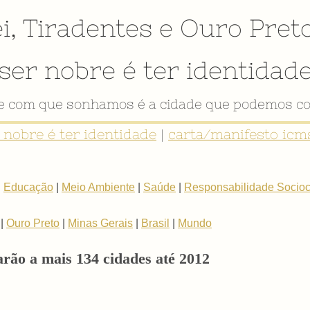
i
,
Tiradentes
e
Ouro Pret
ser nobre é ter identidad
de com que sonhamos é a cidade que podemos co
r nobre é ter identidade
|
carta/manifesto icms
|
Educação
|
Meio Ambiente
|
Saúde
|
Responsabilidade Sociocu
|
Ouro Preto
|
Minas Gerais
|
Brasil
|
Mundo
rão a mais 134 cidades até 2012