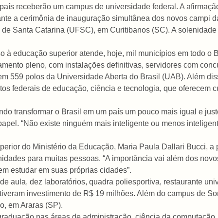
país receberão um campus de universidade federal. A afirmação 
ante a cerimônia de inauguração simultânea dos novos campi d
de Santa Catarina (UFSC), em Curitibanos (SC). A solenidade 
o à educação superior atende, hoje, mil municípios em todo o B
ento pleno, com instalações definitivas, servidores com conc
tem 559 polos da Universidade Aberta do Brasil (UAB). Além diss
tos federais de educação, ciência e tecnologia, que oferecem c
o transformar o Brasil em um país um pouco mais igual e justo
apel. “Não existe ninguém mais inteligente ou menos inteligent
erior do Ministério da Educação, Maria Paula Dallari Bucci, a 
idades para muitas pessoas. “A importância vai além dos novos 
m estudar em suas próprias cidades”.
aula, dez laboratórios, quadra poliesportiva, restaurante univ
tiveram investimento de R$ 19 milhões. Além do campus de So
o, em Araras (SP).
graduação nas áreas de administração, ciência da computação, 