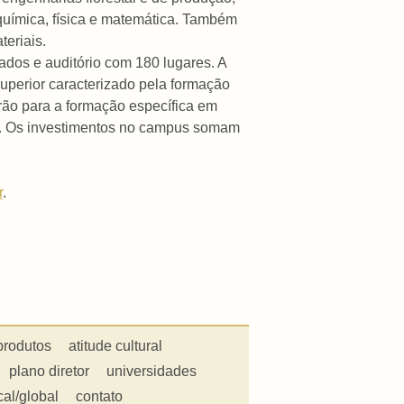
 química, física e matemática. Também
eriais.
ados e auditório com 180 lugares. A
superior caracterizado pela formação
irão para a formação específica em
os. Os investimentos no campus somam
r
.
produtos
atitude cultural
plano diretor
universidades
cal/global
contato