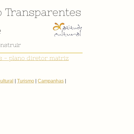
o
Transparentes
e
nstruir
 - plano diretor matriz
ltural
|
Turismo
|
Campanhas
|