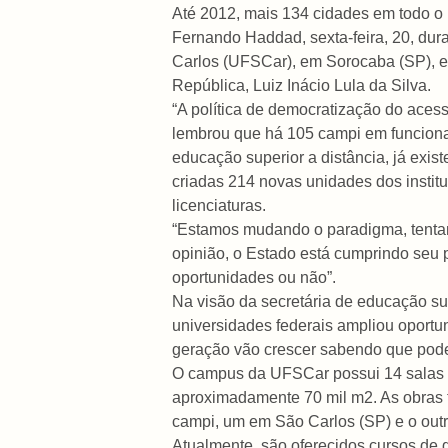
Até 2012, mais 134 cidades em todo o 
Fernando Haddad, sexta-feira, 20, dur
Carlos (UFSCar), em Sorocaba (SP), e 
República, Luiz Inácio Lula da Silva.
“A política de democratização do acess
lembrou que há 105 campi em funcionam
educação superior a distância, já exis
criadas 214 novas unidades dos institu
licenciaturas.
“Estamos mudando o paradigma, tentand
opinião, o Estado está cumprindo seu p
oportunidades ou não”.
Na visão da secretária de educação sup
universidades federais ampliou oportun
geração vão crescer sabendo que pode
O campus da UFSCar possui 14 salas de 
aproximadamente 70 mil m2. As obras 
campi, um em São Carlos (SP) e o outr
Atualmente, são oferecidos cursos de 