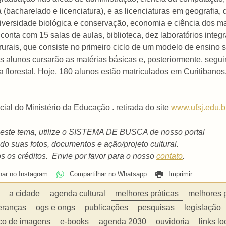
 (bacharelado e licenciatura), e as licenciaturas em geografia,
versidade biológica e conservação, economia e ciência dos mat
nta com 15 salas de aulas, biblioteca, dez laboratórios integr
s rurais, que consiste no primeiro ciclo de um modelo de ensino 
 os alunos cursarão as matérias básicas e, posteriormente, segu
 florestal. Hoje, 180 alunos estão matriculados em Curitiban
al do Ministério da Educação . retirada do site
www.ufsj.edu.b
 este tema, utilize o SISTEMA DE BUSCA de nosso portal
o suas fotos, documentos e ação/projeto cultural.
s os créditos. Envie por favor para o nosso
contato
.
har no Instagram
Compartilhar no Whatsapp
Imprimir
a cidade
agenda cultural
melhores práticas
melhores 
eranças
ogs e ongs
publicações
pesquisas
legislação
co de imagens
e-books
agenda 2030
ouvidoria
links lo