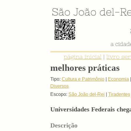
São João del-Re
a cida
página inicial
|
livro se
melhores práticas
Tipo:
Cultura e Patrimônio
|
Economia
Diversos
Escopo:
São João del-Rei
|
Tiradentes
Universidades Federais chega
Descrição