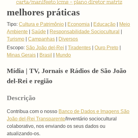
carta/manifesto icms - plano diretor matriz
melhores práticas
Tipo:
Cultura e Patrimônio
|
Economia
|
Educação
|
Meio
Ambiente
|
Saúde
|
Responsabilidade Sociocultural
|
Turismo
|
Campanhas
|
Diversos
Escopo:
São João del-Rei
|
Tiradentes
|
Ouro Preto
|
Minas Gerais
|
Brasil
|
Mundo
Mídia | TV, Jornais e Rádios de São João
del-Rei e região
Descrição
Contribua com o nosso
Banco de Dados e Imagens São
João del-Rei Transparente
/Inventário sociocultural
colaborativo, nos enviando os seus dados ou
atualizando-os.