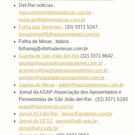
Del-Rei notícias .
marciolima@delreinoticias.com.br
.
redacao@delreinoticias.com.br
Folha das Vertentes
. (32) 3371 5247 .
jornalismo@folhadasvertentes.com.br
Folha de Minas . Itabira .
folhamg@ofolhademinas.com.br
Gazeta de São João del-Rei
(32) 3371 8642 .
gazeta@gazetadesaojoaodelrei.com.br
.
acontece@gazetadesaojoaodelrei.com.br
.
aondeir@gazetadesaojoaodelrei.com.br
.
Gazeta de Minas
.
editor@gazetademinas.com.br
Jornal da ASAP-Associação dos Aposentados e
Pensionistas de São João del-Rei . (32) 3371 6193
asap@mgconecta.com.br
Jornal ACI del-Rei
.
jornal@acidelrei.com.br
Jornal da UFSJ
.
ascom@ufsj.edu.br
.
jornal@ufsj.edu.br