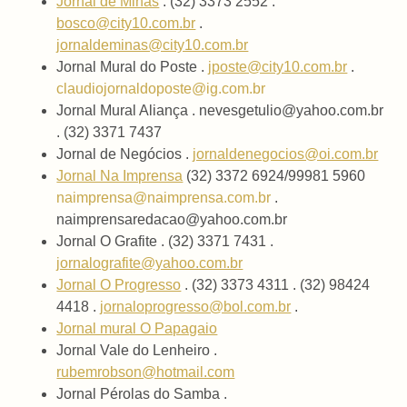
Jornal de Minas
. (32) 3373 2552 .
bosco@city10.com.br
.
jornaldeminas@city10.com.br
Jornal Mural do Poste .
jposte@city10.com.br
.
claudiojornaldoposte@ig.com.br
Jornal Mural Aliança . nevesgetulio@yahoo.com.br
. (32) 3371 7437
Jornal de Negócios .
jornaldenegocios@oi.com.br
Jornal Na Imprensa
(32) 3372 6924/99981 5960
naimprensa@naimprensa.com.br
.
naimprensaredacao@yahoo.com.br
Jornal O Grafite . (32) 3371 7431 .
jornalografite@yahoo.com.br
Jornal O Progresso
. (32) 3373 4311 . (32) 98424
4418 .
jornaloprogresso@bol.com.br
.
Jornal mural O Papagaio
Jornal Vale do Lenheiro .
rubemrobson@hotmail.com
Jornal Pérolas do Samba .