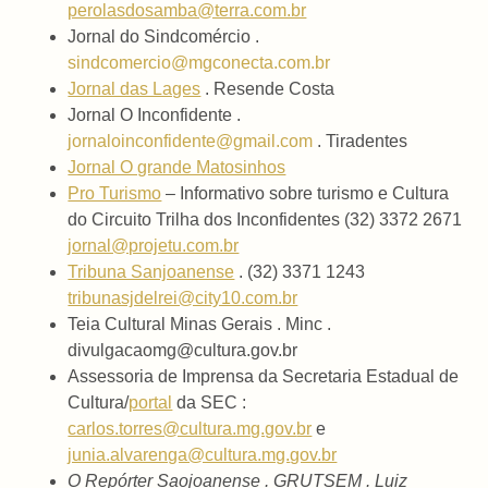
perolasdosamba@terra.com.br
Jornal do Sindcomércio .
sindcomercio@mgconecta.com.br
Jornal das Lages
. Resende Costa
Jornal O Inconfidente .
jornaloinconfidente@gmail.com
. Tiradentes
Jornal O grande Matosinhos
Pro Turismo
– Informativo sobre turismo e Cultura
do Circuito Trilha dos Inconfidentes (32) 3372 2671
jornal@projetu.com.br
Tribuna Sanjoanense
. (32) 3371 1243
tribunasjdelrei@city10.com.br
Teia Cultural Minas Gerais . Minc .
divulgacaomg@cultura.gov.br
Assessoria de Imprensa da Secretaria Estadual de
Cultura/
portal
da SEC :
carlos.torres@cultura.mg.gov.
br
e
junia.alvarenga@cultura.mg.
gov.br
O Repórter Saojoanense . GRUTSEM . Luiz