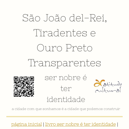
São João del-Rei
,
Tiradentes
e
Ouro Preto
Transparentes
ser nobre é
ter
identidade
a cidade com que sonhamos é a cidade que podemos construir
página inicial
|
livro ser nobre é ter identidade
|