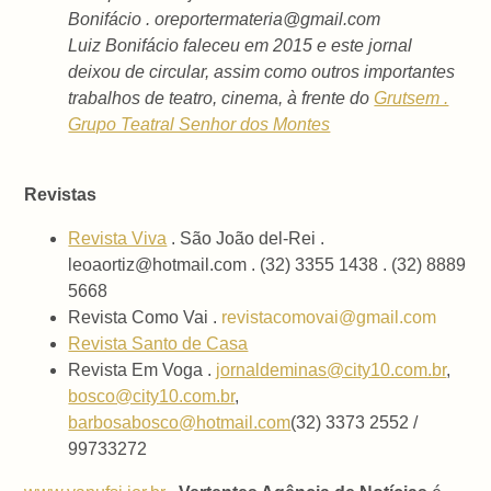
Bonifácio . oreportermateria@gmail.com
Luiz Bonifácio faleceu em 2015 e este jornal
deixou de circular, assim como outros importantes
trabalhos de teatro, cinema, à frente do
Grutsem .
Grupo Teatral Senhor dos Montes
Revistas
Revista Viva
. São João del-Rei .
leoaortiz@hotmail.com . (32) 3355 1438 . (32) 8889
5668
Revista Como Vai .
revistacomovai@gmail.com
Revista Santo de Casa
Revista Em Voga .
jornaldeminas@city10.com.br
,
bosco@city10.com.br
,
barbosabosco@hotmail.com
(32) 3373 2552 /
99733272