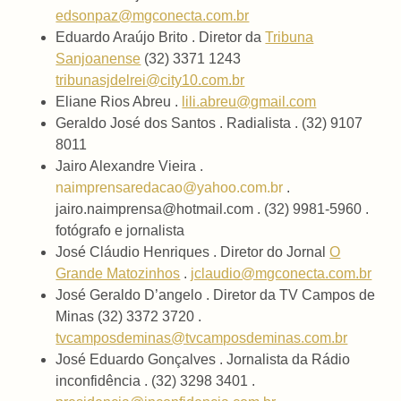
edsonpaz@mgconecta.com.br
Eduardo Araújo Brito . Diretor da
Tribuna
Sanjoanense
(32) 3371 1243
tribunasjdelrei@city10.com.br
Eliane Rios Abreu .
lili.abreu@gmail.com
Geraldo José dos Santos . Radialista . (32) 9107
8011
Jairo Alexandre Vieira .
naimprensaredacao@yahoo.com.br
.
jairo.naimprensa@hotmail.com . (32) 9981-5960 .
fotógrafo e jornalista
José Cláudio Henriques . Diretor do Jornal
O
Grande Matozinhos
.
jclaudio@mgconecta.com.br
José Geraldo D’angelo . Diretor da TV Campos de
Minas (32) 3372 3720 .
tvcamposdeminas@tvcamposdeminas.com.br
José Eduardo Gonçalves . Jornalista da Rádio
inconfidência . (32) 3298 3401 .