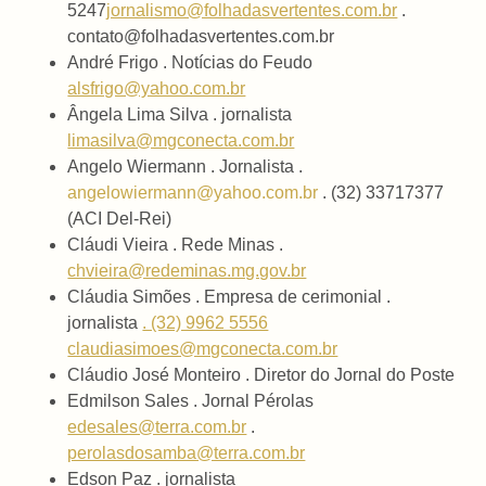
5247
jornalismo@folhadasvertentes.com.br
.
contato@folhadasvertentes.com.br
André Frigo . Notícias do Feudo
alsfrigo@yahoo.com.br
Ângela Lima Silva . jornalista
limasilva@mgconecta.com.br
Angelo Wiermann . Jornalista .
angelowiermann@yahoo.com.br
. (32) 33717377
(ACI Del-Rei)
Cláudi Vieira . Rede Minas .
chvieira@redeminas.mg.gov.br
Cláudia Simões . Empresa de cerimonial .
jornalista
. (32) 9962 5556
claudiasimoes@mgconecta.com.br
Cláudio José Monteiro . Diretor do Jornal do Poste
Edmilson Sales . Jornal Pérolas
edesales@terra.com.br
.
perolasdosamba@terra.com.br
Edson Paz . jornalista