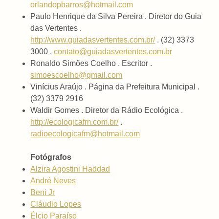
orlandopbarros@hotmail.com
Paulo Henrique da Silva Pereira . Diretor do Guia
das Vertentes .
http://www.guiadasvertentes.com.br/
. (32) 3373
3000 .
contato@guiadasvertentes.com.br
Ronaldo Simões Coelho . Escritor .
simoescoelho@gmail.com
Vinícius Araújo . Página da Prefeitura Municipal .
(32) 3379 2916
Waldir Gomes . Diretor da Rádio Ecológica .
http://ecologicafm.com.br/
.
radioecologicafm@hotmail.com
Fotógrafos
Alzira Agostini Haddad
André Neves
Beni Jr
Cláudio Lopes
Élcio Paraíso