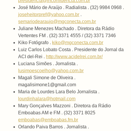
presidencia@inconfidencia.com.br
José Mário de Araújo . Radialista . (32) 9984 0968 .
joseheitorpref@yahoo.com.br
.
semariodearaujo@mgconecta.com.br
Juliane Menezes Machado . Diretora da Rádio
Vertentes FM . (32) 3371 4555 / (32) 3371 7346
Kiko Fotógrafo .
kiko@mgconecta.com.br
Luiz Carlos Lobato Costa . Presidente do Jornal da
ACI del-Rei .
http://www.acidelrei.com.br/
Luciana Simões . Jornalista .
lusimoescoelho@yahoo.com.br
Magali Simone de Oliveira .
magalisimone1@gmail.com
Maria de Lourdes Lara Belo Jornalista .
lourdinhalara@hotmail.com
Mary Gonçalves Mazzoni . Diretora da Rádio
Emboabas AM e FM . (32) 3371 8025
emboabas@emboabas.fm.br
Orlando Paiva Barros . Jornalista .