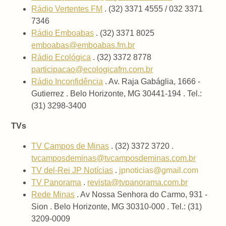
Rádio Vertentes FM
. (32) 3371 4555 / 032 3371
7346
Rádio Emboabas
. (32) 3371 8025
emboabas@emboabas.fm.br
Rádio Ecológica
. (32) 3372 8778
participacao@ecologicafm.com.br
Rádio Inconfidência
. Av. Raja Gabáglia, 1666 -
Gutierrez . Belo Horizonte, MG 30441-194 . Tel.:
(31) 3298-3400
TVs
TV Campos de Minas
. (32) 3372 3720 .
tvcamposdeminas@tvcamposdeminas.com.br
TV del-Rei JP Notícias
.
jpnoticias@gmail.com
TV Panorama
.
revista@tvpanorama.com.br
Rede Minas
. Av Nossa Senhora do Carmo, 931 -
Sion . Belo Horizonte, MG 30310-000 . Tel.: (31)
3209-0009