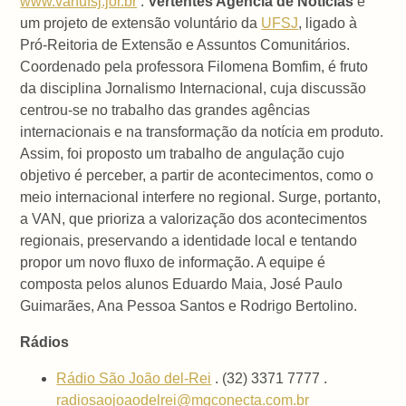
www.vanufsj.jor.br
.
Vertentes Agência de Notícias
é
um projeto de extensão voluntário da
UFSJ
, ligado à
Pró-Reitoria de Extensão e Assuntos Comunitários.
Coordenado pela professora Filomena Bomfim, é fruto
da disciplina Jornalismo Internacional, cuja discussão
centrou-se no trabalho das grandes agências
internacionais e na transformação da notícia em produto.
Assim, foi proposto um trabalho de angulação cujo
objetivo é perceber, a partir de acontecimentos, como o
meio internacional interfere no regional. Surge, portanto,
a VAN, que prioriza a valorização dos acontecimentos
regionais, preservando a identidade local e tentando
propor um novo fluxo de informação. A equipe é
composta pelos alunos Eduardo Maia, José Paulo
Guimarães, Ana Pessoa Santos e Rodrigo Bertolino.
Rádios
Rádio São João del-Rei
. (32) 3371 7777 .
radiosaojoaodelrei@mgconecta.com.br