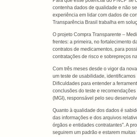
Para que esse potencial do PNCP se con
contenha dados de qualidade e não se
experiência em lidar com dados de contr
Transparência Brasil trabalha em solu
O projeto Compra Transparente – Medi
frentes: a primeira, no fortalecimento
contratos de medicamentos, para possib
contratações de risco e sobrepreços n
Com três meses desde o vigor da nova 
um teste de usabilidade, identificamos
Dificuldades para entender a ferrament
conclusões do teste e recomendações 
(MGI), responsável pelo seu desenvolv
Quanto à qualidade dos dados é sabido
das informações e dos arquivos relati
órgãos e entidades contratantes”. A pr
seguirem um padrão e estarem muitas