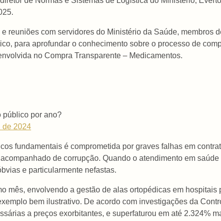
 diretor de Normas e Sistemas de Logística do Ministério, Evert
025.
os e reuniões com servidores do Ministério da Saúde, membros
ico, para aprofundar o conhecimento sobre o processo de com
senvolvida no Compra Transparente – Medicamentos.
 público por ano?
l de 2024
licos fundamentais é comprometida por graves falhas em contr
o acompanhado de corrupção. Quando o atendimento em saúde é 
vias e particularmente nefastas.
mo mês, envolvendo a gestão de alas ortopédicas em hospitais
emplo bem ilustrativo. De acordo com investigações da Contr
sárias a preços exorbitantes, e superfaturou em até 2.324% ma