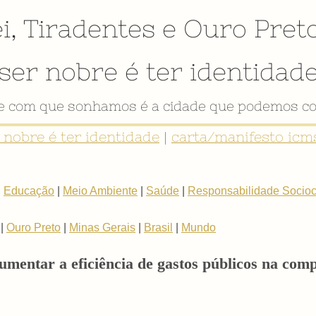
i
,
Tiradentes
e
Ouro Pret
ser nobre é ter identidad
de com que sonhamos é a cidade que podemos co
r nobre é ter identidade
|
carta/manifesto icms
|
Educação
|
Meio Ambiente
|
Saúde
|
Responsabilidade Sociocu
|
Ouro Preto
|
Minas Gerais
|
Brasil
|
Mundo
aumentar a eficiência de gastos públicos na co