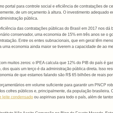
 portal para controle social e eficiência de contratações de 
temente, de um orçamento à altura. O investimento adequado 
dministração pública.
ficiência das contratações públicas do Brasil em 2017 nos dá 
cenário conservador, uma economia de 15% em três anos se o g
ontratação. Entre os entes subnacionais, que em geral têm men
ria uma economia ainda maior se tiverem a capacidade de ao m
om muitos zeros: o IPEA calcula que 12% do PIB do país é gas
o, dos quais um terço é da administração pública direta. Isso r
nomia de que estamos falando são R$ 65 bilhões de reais por
 orçamentários em volume suficiente para garantir um PNCP ro
os cofres públicos e, principalmente, da população brasileira. 
de leite condensado
ou aspirinas para todo o país, além de tant