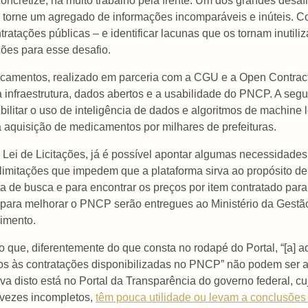
cretize, há muito trabalho pela frente. Um dos grandes desafi
 torne um agregado de informações incomparáveis e inúteis. 
atações públicas – e identificar lacunas que os tornam inutilizá
ções para esse desafio.
camentos, realizado em parceria com a CGU e a Open Contract
 da infraestrutura, dados abertos e a usabilidade do PNCP. A se
ilitar o uso de inteligência de dados e algoritmos de machine 
a aquisição de medicamentos por milhares de prefeituras.
Lei de Licitações, já é possível apontar algumas necessidade
 limitações que impedem que a plataforma sirva ao propósito de 
a de busca e para encontrar os preços por item contratado para
para melhorar o PNCP serão entregues ao Ministério da Gestã
imento.
 que, diferentemente do que consta no rodapé do Portal, “[a] a
vos às contratações disponibilizadas no PNCP” não podem ser a
ova disto está no Portal da Transparência do governo federal, c
 vezes incompletos,
têm pouca utilidade ou levam a conclusõe