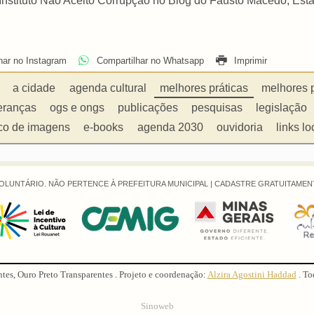
Instituto Não Aceito Corrupção no Blog do Fausto Macedo, Est
har no Instagram
Compartilhar no Whatsapp
Imprimir
a cidade
agenda cultural
melhores práticas
melhores 
eranças
ogs e ongs
publicações
pesquisas
legislação
co de imagens
e-books
agenda 2030
ouvidoria
links lo
OLUNTÁRIO. NÃO PERTENCE À PREFEITURA MUNICIPAL |
CADASTRE GRATUITAMENT
ntes, Ouro Preto Transparentes . Projeto e coordenação:
Alzira Agostini Haddad
. To
Sinoweb