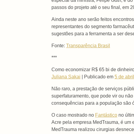
especial da ministra, Felipe Guth, e do
passos do projeto até o seu final, em 2
Ainda neste ano serão feitos encontr
representantes do segmento farmacêut
sugestões para a ferramenta a ser de
Fonte:
Transparência Brasil
***
Como economizar R$ 65 bi de dinheiro
Juliana Sakai
| Publicado em
5 de abri
Não raro, a prestação de serviços púb
superfaturamento, que pode vir ou nã
consequências para a população são ób
O caso mostrado no
Fantástico
no últi
Acre pela empresa MedTrauma, é um ex
MedTrauma realizou cirurgias desneces