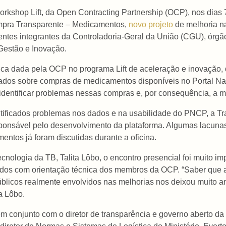
orkshop Lift, da Open Contracting Partnership (OCP), nos dias
Compra Transparente – Medicamentos,
novo projeto
de melhoria n
es integrantes da Controladoria-Geral da União (CGU), órgão 
 Gestão e Inovação.
ica dada pela OCP no programa Lift de aceleração e inovação, q
ados sobre compras de medicamentos disponíveis no Portal N
identificar problemas nessas compras e, por consequência, a me
ficados problemas nos dados e na usabilidade do PNCP, a Tran
sponsável pelo desenvolvimento da plataforma. Algumas lacunas
tos já foram discutidas durante a oficina.
nologia da TB, Talita Lôbo, o encontro presencial foi muito imp
ados com orientação técnica dos membros da OCP. “Saber que 
blicos realmente envolvidos nas melhorias nos deixou muito an
a Lôbo.
 em conjunto com o diretor de transparência e governo aberto d