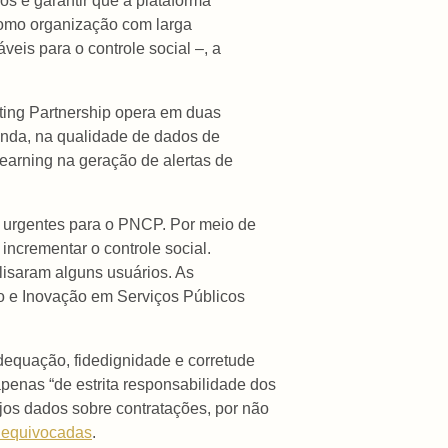
os é garantir que a plataforma
Como organização com larga
veis para o controle social –, a
ing Partnership opera em duas
gunda, na qualidade de dados de
learning na geração de alertas de
s urgentes para o PNCP. Por meio de
incrementar o controle social.
lisaram alguns usuários. As
o e Inovação em Serviços Públicos
dequação, fidedignidade e corretude
penas “de estrita responsabilidade dos
ujos dados sobre contratações, por não
s equivocadas
.