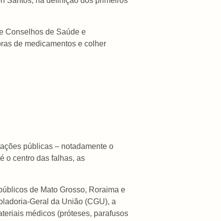
on Santos, na definição dos primeiros
 de Conselhos de Saúde e
pras de medicamentos e colher
atações públicas – notadamente o
o centro das falhas, as
 públicos de Mato Grosso, Roraima e
oladoria-Geral da União (CGU), a
teriais médicos (próteses, parafusos