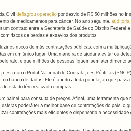
ia Civil
deflagrou operação
por desvio de R$ 50 milhões no Ins
ento de medicamentos para câncer. No ano seguinte,
auditori
um contrato entre a Secretaria de Saúde do Distrito Federal e 
om riscos de perdas e extravios dos produtos.
zir os riscos de más contratações públicas, com a multiplicaçã
adas em um único lugar. Uma maneira de ajudar a evitar ou dete
 pelo ralo, e que milhões de pessoas fiquem sem atendimento 
itações criou o Portal Nacional de Contratações Públicas (PNC
mo banco de dados. Ele é aberto a toda população que passa a 
 do estado têm realizado compras.
um painel para consulta de preços. Afinal, uma ferramenta que 
esferas poderá ter a melhor base de contratações do país, o qu
izar contratações mais eficientes e dispensaria a necessidade