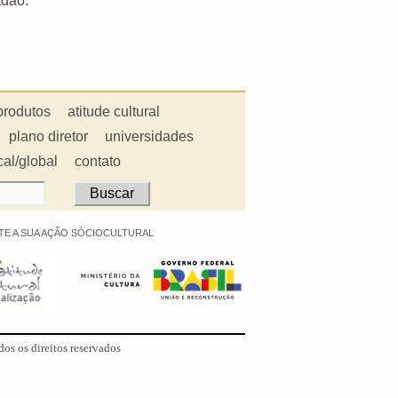
adão.
produtos
atitude cultural
plano diretor
universidades
cal/global
contato
E A SUA AÇÃO SÓCIOCULTURAL
dos os direitos reservados