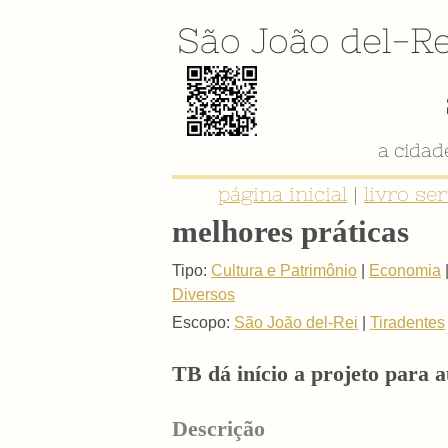
São João del-Re
a cida
página inicial
|
livro se
melhores práticas
Tipo:
Cultura e Patrimônio
|
Economia
Diversos
Escopo:
São João del-Rei
|
Tiradentes
TB dá início a projeto para 
Descrição