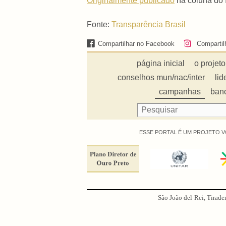
Originalmente publicado
na coluna do 
Fonte:
Transparência Brasil
Compartilhar no Facebook
Compartil
página inicial
o projeto
conselhos mun/nac/inter
lid
campanhas
ban
ESSE PORTAL É UM PROJETO V
São João del-Rei, Tirade