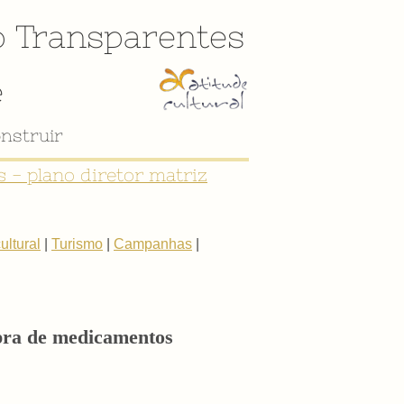
o
Transparentes
e
nstruir
 - plano diretor matriz
ltural
|
Turismo
|
Campanhas
|
mpra de medicamentos