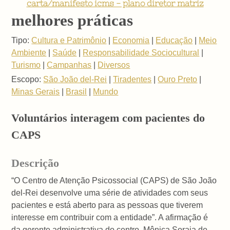
carta/manifesto icms - plano diretor matriz
melhores práticas
Tipo:
Cultura e Patrimônio
|
Economia
|
Educação
|
Meio
Ambiente
|
Saúde
|
Responsabilidade Sociocultural
|
Turismo
|
Campanhas
|
Diversos
Escopo:
São João del-Rei
|
Tiradentes
|
Ouro Preto
|
Minas Gerais
|
Brasil
|
Mundo
Voluntários interagem com pacientes do
CAPS
Descrição
“O Centro de Atenção Psicossocial (CAPS) de São João
del-Rei desenvolve uma série de atividades com seus
pacientes e está aberto para as pessoas que tiverem
interesse em contribuir com a entidade”. A afirmação é
da gerente administrativa do centro, Mônica Soraia de