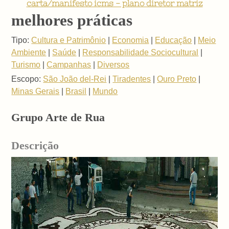
carta/manifesto icms - plano diretor matriz
melhores práticas
Tipo:
Cultura e Patrimônio
|
Economia
|
Educação
|
Meio
Ambiente
|
Saúde
|
Responsabilidade Sociocultural
|
Turismo
|
Campanhas
|
Diversos
Escopo:
São João del-Rei
|
Tiradentes
|
Ouro Preto
|
Minas Gerais
|
Brasil
|
Mundo
Grupo Arte de Rua
Descrição