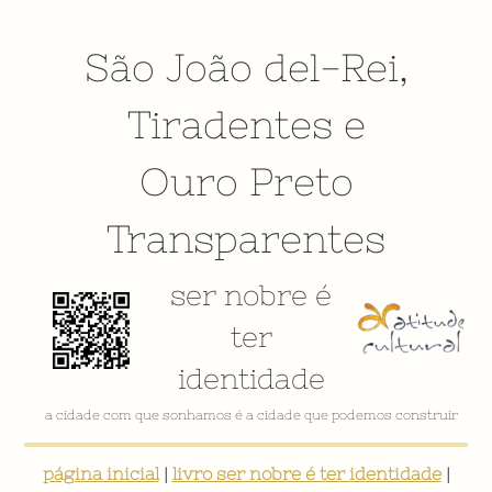
São João del-Rei
,
Tiradentes
e
Ouro Preto
Transparentes
ser nobre é
ter
identidade
a cidade com que sonhamos é a cidade que podemos construir
página inicial
|
livro ser nobre é ter identidade
|