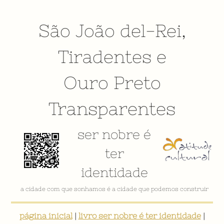
São João del-Rei
,
Tiradentes
e
Ouro Preto
Transparentes
ser nobre é
ter
identidade
a cidade com que sonhamos é a cidade que podemos construir
página inicial
|
livro ser nobre é ter identidade
|