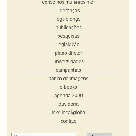
conselhos mun/nac/inter
lideranças
ogs e ongs
publicações
pesquisas
legislação
plano diretor
universidades
campanhas
banco de imagens
e-books
agenda 2030
ouvidoria
links local/global
contato