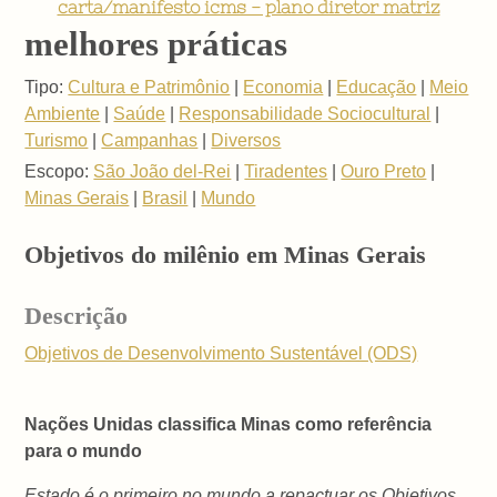
carta/manifesto icms - plano diretor matriz
melhores práticas
Tipo:
Cultura e Patrimônio
|
Economia
|
Educação
|
Meio
Ambiente
|
Saúde
|
Responsabilidade Sociocultural
|
Turismo
|
Campanhas
|
Diversos
Escopo:
São João del-Rei
|
Tiradentes
|
Ouro Preto
|
Minas Gerais
|
Brasil
|
Mundo
Objetivos do milênio em Minas Gerais
Descrição
Objetivos de Desenvolvimento Sustentável (ODS)
Nações Unidas classifica Minas como referência
para o mundo
Estado é o primeiro no mundo a repactuar os Objetivos