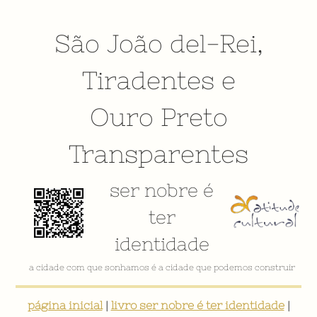
São João del-Rei
,
Tiradentes
e
Ouro Preto
Transparentes
ser nobre é
ter
identidade
a cidade com que sonhamos é a cidade que podemos construir
página inicial
|
livro ser nobre é ter identidade
|