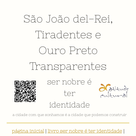
São João del-Rei
,
Tiradentes
e
Ouro Preto
Transparentes
ser nobre é
ter
identidade
a cidade com que sonhamos é a cidade que podemos construir
página inicial
|
livro ser nobre é ter identidade
|