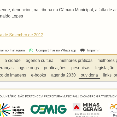
ende, denunciou, na tribuna da Câmara Municipal, a falta de ac
ginaldo Lopes
na de Setembro de 2012
har no Instagram
Compartilhar no Whatsapp
Imprimir
a cidade
agenda cultural
melhores práticas
melhores 
eranças
ogs e ongs
publicações
pesquisas
legislação
co de imagens
e-books
agenda 2030
ouvidoria
links lo
OLUNTÁRIO. NÃO PERTENCE À PREFEITURA MUNICIPAL |
CADASTRE GRATUITAMENT