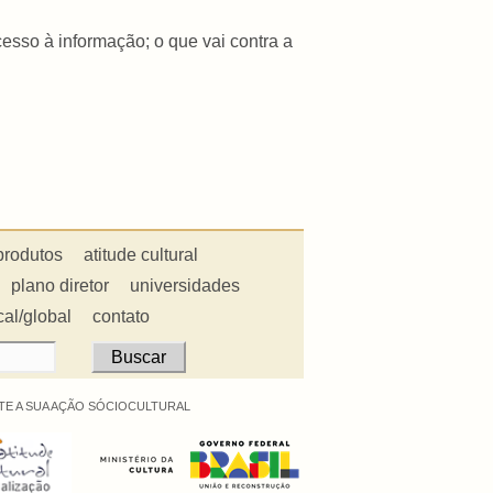
esso à informação; o que vai contra a
produtos
atitude cultural
plano diretor
universidades
cal/global
contato
E A SUA AÇÃO SÓCIOCULTURAL