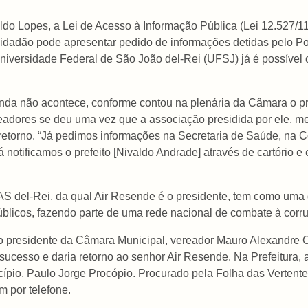
ldo Lopes, a Lei de Acesso à Informação Pública (Lei 12.527/11
r cidadão pode apresentar pedido de informações detidas pelo P
iversidade Federal de São João del-Rei (UFSJ) já é possível c
 ainda não acontece, conforme contou na plenária da Câmara o
readores se deu uma vez que a associação presidida por ele, 
 retorno. “Já pedimos informações na Secretaria de Saúde, na 
á notificamos o prefeito [Nivaldo Andrade] através de cartório 
 del-Rei, da qual Air Resende é o presidente, tem como uma d
úblicos, fazendo parte de uma rede nacional de combate à corr
 presidente da Câmara Municipal, vereador Mauro Alexandre Ca
sucesso e daria retorno ao senhor Air Resende. Na Prefeitura, 
ípio, Paulo Jorge Procópio. Procurado pela Folha das Vertente
m por telefone.