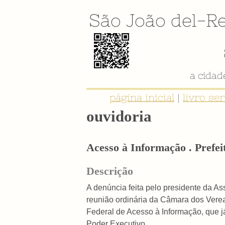
São João del-Re
a cida
página inicial
|
livro se
ouvidoria
Acesso à Informação . Prefei
Descrição
A denúncia feita pelo presidente da 
reunião ordinária da Câmara dos Verea
Federal de Acesso à Informação, que j
Poder Executivo.