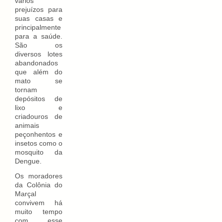
vários
prejuízos para
suas casas e
principalmente
para a saúde.
São os
diversos lotes
abandonados
que além do
mato se
tornam
depósitos de
lixo e
criadouros de
animais
peçonhentos e
insetos como o
mosquito da
Dengue.
Os moradores
da Colônia do
Marçal
convivem há
muito tempo
com esse