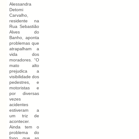
Alessandra
Detomi
Carvalho,
residente na
Rua Sebastião
Alves do
Banho, aponta
problemas que
atrapalham a
vida dos
moradores. “O
mato alto
prejudica a
visibilidade dos
pedestres, e
motoristas e
por diversas
vezes
acidentes
estiveram a
um triz de
acontecer.
Ainda tem o
problema do
fogo que as