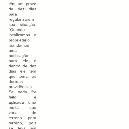
têm um prazo
de dez dias
para
regularizarem
sua situação.
“Quando
localizamos o
proprietário
mandamos
uma
notificação
para ele e
dentro de dez
dias ele tem
que tomar as
decidas
providências.
Se nada for
feito, é
aplicada uma
multa que
varia de
terreno para
terreno, pois
se leva em