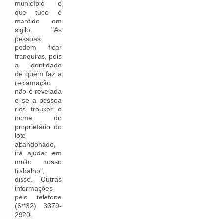
município e
que tudo é
mantido em
sigilo. "As
pessoas
podem ficar
tranquilas, pois
a identidade
de quem faz a
reclamação
não é revelada
e se a pessoa
rios trouxer o
nome do
proprietário do
lote
abandonado,
irá ajudar em
muito nosso
trabalho",
disse. Outras
informações
pelo telefone
(6**32) 3379-
2920.