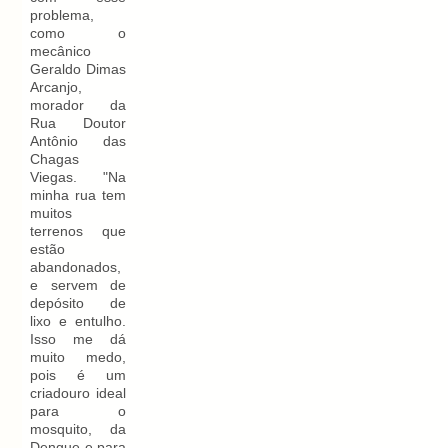
problema,
como o
mecânico
Geraldo Dimas
Arcanjo,
morador da
Rua Doutor
Antônio das
Chagas
Viegas. "Na
minha rua tem
muitos
terrenos que
estão
abandonados,
e servem de
depósito de
lixo e entulho.
Isso me dá
muito medo,
pois é um
criadouro ideal
para o
mosquito, da
Dengue e para