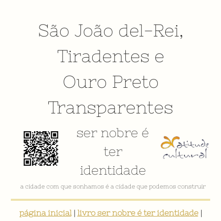
São João del-Rei
,
Tiradentes
e
Ouro Preto
Transparentes
ser nobre é
ter
identidade
a cidade com que sonhamos é a cidade que podemos construir
página inicial
|
livro ser nobre é ter identidade
|