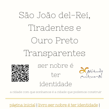
São João del-Rei
,
Tiradentes
e
Ouro Preto
Transparentes
ser nobre é
ter
identidade
a cidade com que sonhamos é a cidade que podemos construir
página inicial
|
livro ser nobre é ter identidade
|